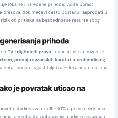
uje lokalne i naređene prihode: vidite porast
aje dresova, dok mečevi često postanu
rasprodati
u
i
rizik od pritiska na bezbednosne resurse
zbog
i generisanja prihoda
e od
TV i digitalnih prava
i donosi jače sponzorske
rtneri, prodaja sezonskih karata i merchandising
,
u hotelijerstvu i ugostiteljstvu — lokalni promet zna
Kako je povratak uticao na
posetu stadiona za oko 15–30% u prvim sezonama i
ama; primetićete i intenzivniji medijski angažman i