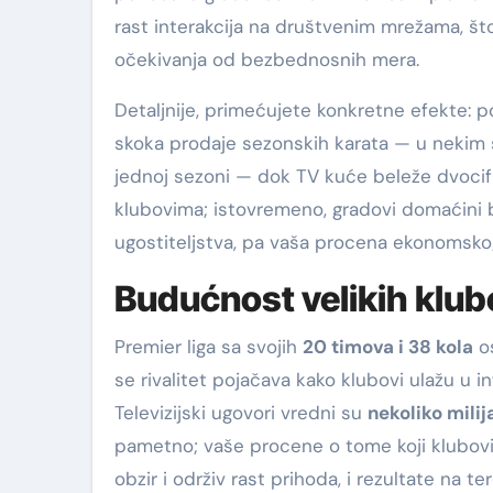
rast interakcija na društvenim mrežama, što 
očekivanja od bezbednosnih mera.
Detaljnije, primećujete konkretne efekte: po
skoka prodaje sezonskih karata — u nekim 
jednoj sezoni — dok TV kuće beleže dvocif
klubovima; istovremeno, gradovi domaćini 
ugostiteljstva, pa vaša procena ekonomskog u
Budućnost velikih klubo
Premier liga sa svojih
20 timova i 38 kola
os
se rivalitet pojačava kako klubovi ulažu u i
Televizijski ugovori vredni su
nekoliko milij
pametno; vaše procene o tome koji klubovi
obzir i održiv rast prihoda, i rezultate na te