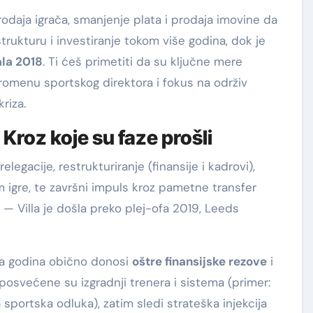
odaja igrača, smanjenje plata i prodaja imovine da
trukturu i investiranje tokom više godina, dok je
ala 2018
. Ti ćeš primetiti da su ključne mere
promenu sportskog direktora i fokus na održiv
riza.
Kroz koje su faze prošli
elegacije, restrukturiranje (finansije i kadrovi),
 igre, te završni impuls kroz pametne transfer
 — Villa je došla preko plej-ofa 2019, Leeds
prva godina obično donosi
oštre finansijske rezove
i
posvećene su izgradnji trenera i sistema (primer:
portska odluka), zatim sledi strateška injekcija