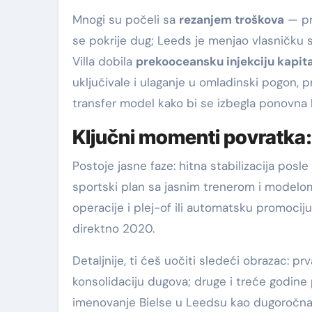
Mnogi su počeli sa
rezanjem troškova
— pr
se pokrije dug; Leeds je menjao vlasničku s
Villa dobila
prekooceansku injekciju kapit
uključivale i ulaganje u omladinski pogon, 
transfer model kako bi se izbegla ponovna k
Ključni momenti povratka: 
Postoje jasne faze: hitna stabilizacija posle r
sportski plan sa jasnim trenerom i modelom
operacije i plej-of ili automatsku promociju
direktno 2020.
Detaljnije, ti ćeš uočiti sledeći obrazac: 
konsolidaciju dugova; druge i treće godine 
imenovanje Bielse u Leedsu kao dugoročna s