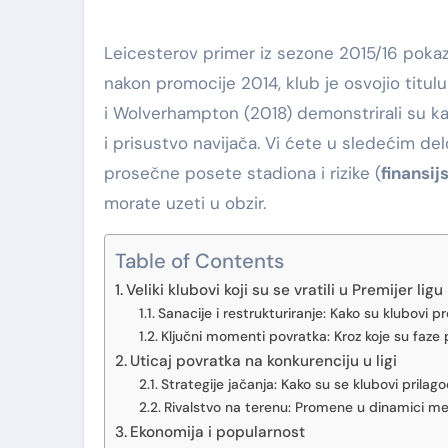
Leicesterov primer iz sezone 2015/16 pokazuje kako povratak može eksplodirati u uspeh:
nakon promocije 2014, klub je osvojio titul
i Wolverhampton (2018) demonstrirali su ka
i prisustvo navijača. Vi ćete u sledećim del
prosečne posete stadiona i rizike (
finansij
morate uzeti u obzir.
Table of Contents
Veliki klubovi koji su se vratili u Premijer ligu
Sanacije i restrukturiranje: Kako su klubovi pr
Ključni momenti povratka: Kroz koje su faze p
Uticaj povratka na konkurenciju u ligi
Strategije jačanja: Kako su se klubovi prilagod
Rivalstvo na terenu: Promene u dinamici m
Ekonomija i popularnost