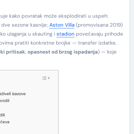
u dve sezone kasnije;
Aston Villa
(promovisana 2019)
ko ulaganja u skauting i
stadion
povećavaju prihode
ovima pratiti konkretne brojke — transfer izdatke,
ski pritisak
,
opasnost od brzog ispadanja
) — koje
eživeli izazove
rošli
ili
ečeva