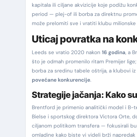
kapitala ili ciljane akvizicije koje podižu k
period — plej-of ili borba za direktnu prom
može prelomiti sve i vratiti klubu milionske
Uticaj povratka na konku
Leeds se vratio 2020 nakon
16 godina
, a B
što je odmah promenilo ritam Premijer lige; 
borba za sredinu tabele oštrija, a klubovi i
povećane konkurencije
.
Strategije jačanja: Kako su
Brentford je primenio analitički model i B-
Bielse i sportskog direktora Victora Orte,
ciljanom politikom transfera — fokusirali 
omladine kako biste vi videli brži napredak