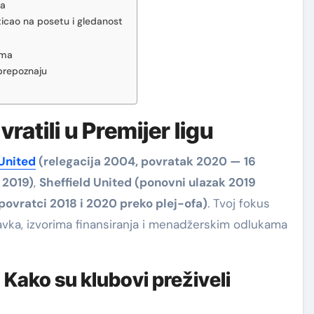
da
uticao na posetu i gledanost
ima
e prepoznaju
vratili u Premijer ligu
United
(relegacija 2004, povratak 2020 — 16
 2019)
,
Sheffield United (ponovni ulazak 2019
povratci 2018 i 2020 preko plej-ofa)
. Tvoj fokus
avka, izvorima finansiranja i menadžerskim odlukama
: Kako su klubovi preživeli