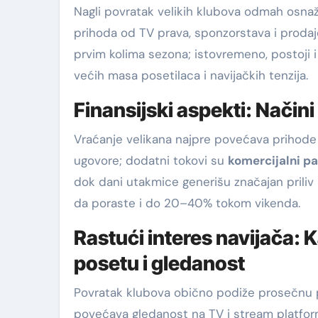
Nagli povratak velikih klubova odmah osnaž
prihoda od TV prava, sponzorstava i prod
prvim kolima sezona; istovremeno, postoji 
većih masa posetilaca i navijačkih tenzija.
Finansijski aspekti: Način
Vraćanje velikana najpre povećava prihod
ugovore; dodatni tokovi su
komercijalni pa
dok dani utakmice generišu značajan priliv 
da poraste i do 20–40% tokom vikenda.
Rastući interes navijača: 
posetu i gledanost
Povratak klubova obično podiže prosečnu 
povećava gledanost na TV i stream platform