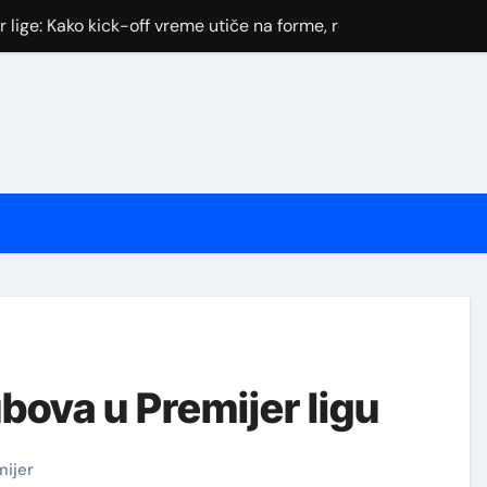
lige: Kako kick-off vreme utiče na forme, rotacije i kvote
budžetom u Premier ligi: Rotacije, raspored i kvote
u Kvote za Premier Ligu: Od Prvih Linija do Finalnih Pomeranja
konferencije, povrede i curenja startnih postava — uticaj na k
mu, rotacije, povrede i raspored za pametne tipove i FPL odlu
remier ligi?
te i rezultate u Premier Ligi
Transfer Vodič: Kako Analiza Rasporeda i Rotacija Donosi Pra
ubova u Premijer ligu
ijer