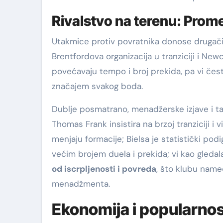
Rivalstvo na terenu: Prom
Utakmice protiv povratnika donose drugačiju
Brentfordova organizacija u tranziciji i N
povećavaju tempo i broj prekida, pa vi če
značajem svakog boda.
Dublje posmatrano, menadžerske izjave i t
Thomas Frank insistira na brzoj tranziciji i
menjaju formacije; Bielsa je statistički podi
većim brojem duela i prekida; vi kao gledalac
od iscrpljenosti i povreda
, što klubu name
menadžmenta.
Ekonomija i popularno