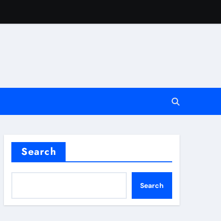
vote i FPL strategiju
ke
ve Odluke
Search
Search