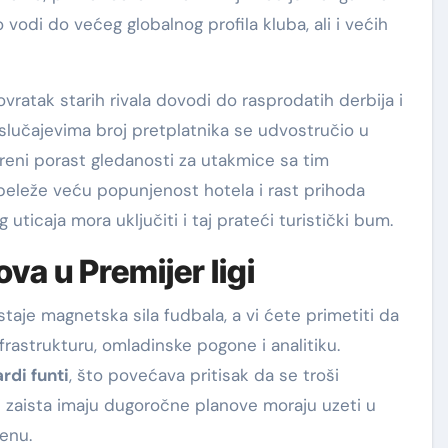
vodi do većeg globalnog profila kluba, ali i većih
vratak starih rivala dovodi do rasprodatih derbija i
slučajevima broj pretplatnika se udvostručio u
reni porast gledanosti za utakmice sa tim
beleže veću popunjenost hotela i rast prihoda
ticaja mora uključiti i taj prateći turistički bum.
va u Premijer ligi
taje magnetska sila fudbala, a vi ćete primetiti da
nfrastrukturu, omladinske pogone i analitiku.
ardi funti
, što povećava pritisak da se troši
 zaista imaju dugoročne planove moraju uzeti u
renu.