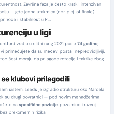
onkurentnost. Završna faza je često kratki, intenzivan
ociju — gde jedna utakmica (npr. plej-of finale)
 prihode i stabilnost u PL.
renciju u ligi
rentford vratio u elitni rang 2021 posle
74 godine
,
vi primećujete da su mečevi postali nepredvidljiviji,
z top šest moraju da prilagode rotacije i taktike zbog
 se klubovi prilagodili
team sistem, Leeds je izgradio strukturu oko Marcela
 dok su drugi povratnici — pod novim menadžerima i
budžete na
specifične pozicije
, pozajmice i razvoj
 bez prekomernih rizika.