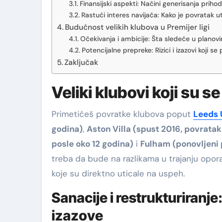
Finansijski aspekti: Načini generisanja priho
Rastući interes navijača: Kako je povratak 
Budućnost velikih klubova u Premijer ligi
Očekivanja i ambicije: Šta sledeće u planov
Potencijalne prepreke: Rizici i izazovi koji s
Zaključak
Veliki klubovi koji su se 
Primetićeš povratke klubova poput
Leeds 
godina)
,
Aston Villa (spust 2016, povratak
posle oko 12 godina)
i
Fulham (ponovljeni 
treba da bude na razlikama u trajanju opor
koje su direktno uticale na uspeh.
Sanacije i restrukturiranje
izazove