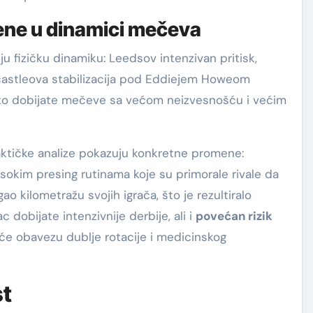
ene u dinamici mečeva
 fizičku dinamiku: Leedsov intenzivan pritisk,
ewcastleova stabilizacija pod Eddiejem Howeom
sto dobijate mečeve sa većom neizvesnošću i većim
aktičke analize pokazuju konkretne promene:
 visokim presing rutinama koje su primorale rivale da
gao kilometražu svojih igrača, što je rezultiralo
 dobijate intenzivnije derbije, ali i
povećan rizik
će obavezu dublje rotacije i medicinskog
st