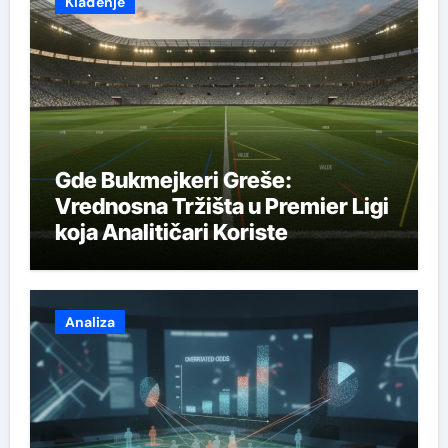
Klađenje
Gde Bukmejkeri Greše:
Vrednosna Tržišta u Premier Ligi
koja Analitičari Koriste
Analiza