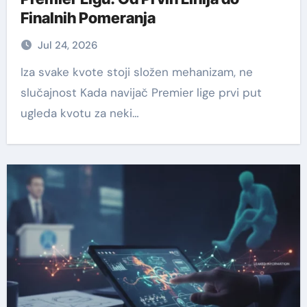
Finalnih Pomeranja
Jul 24, 2026
Iza svake kvote stoji složen mehanizam, ne
slučajnost Kada navijač Premier lige prvi put
ugleda kvotu za neki…