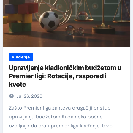
Klađenje
Upravljanje kladioničkim budžetom u
Premier ligi: Rotacije, raspored i
kvote
Jul 26, 2026
Zašto Premier liga zahteva drugačiji pristup
upravljanju budžetom Kada neko počne
ozbiljnije da prati premier liga klađenje, brzo…