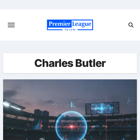
Skip
to
content
Charles Butler