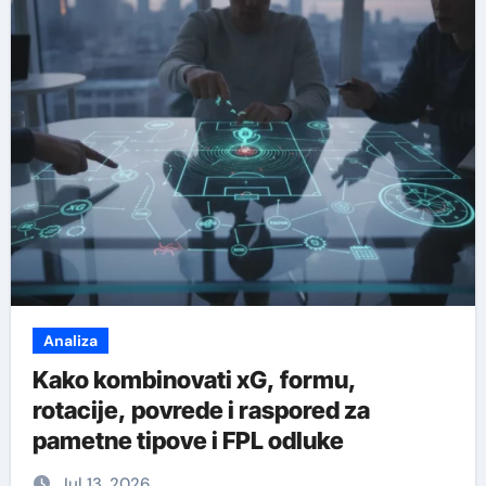
Analiza
Kako kombinovati xG, formu,
rotacije, povrede i raspored za
pametne tipove i FPL odluke
Jul 13, 2026