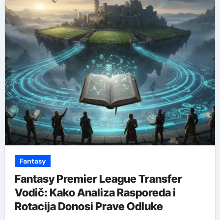
Fantasy
Fantasy Premier League Transfer
Vodič: Kako Analiza Rasporeda i
Rotacija Donosi Prave Odluke