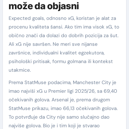
može da objasni
Expected goals, odnosno xG, koristan je alat za
procenu kvaliteta šansi. Ako tim ima visok xG, to
obično znači da dolazi do dobrih pozicija za šut.
Ali xG nije savršen. Ne meri sve nijanse
završnice, individualni kvalitet egzekutora,
psihološki pritisak, formu golmana ili kontekst
utakmice.
Prema StatMuse podacima, Manchester City je
imao najviši xG u Premier ligi 2025/26, sa 69,40
očekivanih golova. Arsenal je, prema drugom
StatMuse prikazu, imao 66,13 očekivanih golova.
To potvrđuje da City nije samo slučajno dao
najviše golova. Bio je i tim koji je stvarao