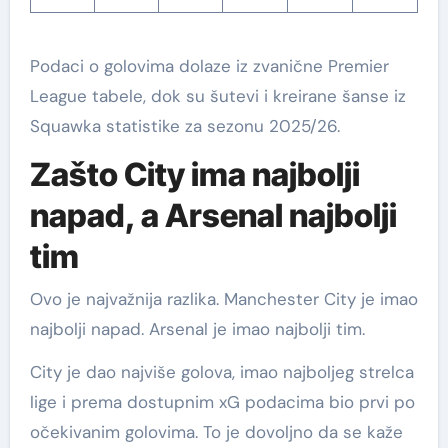
Podaci o golovima dolaze iz zvanične Premier
League tabele, dok su šutevi i kreirane šanse iz
Squawka statistike za sezonu 2025/26.
Zašto City ima najbolji
napad, a Arsenal najbolji
tim
Ovo je najvažnija razlika. Manchester City je imao
najbolji napad. Arsenal je imao najbolji tim.
City je dao najviše golova, imao najboljeg strelca
lige i prema dostupnim xG podacima bio prvi po
očekivanim golovima. To je dovoljno da se kaže