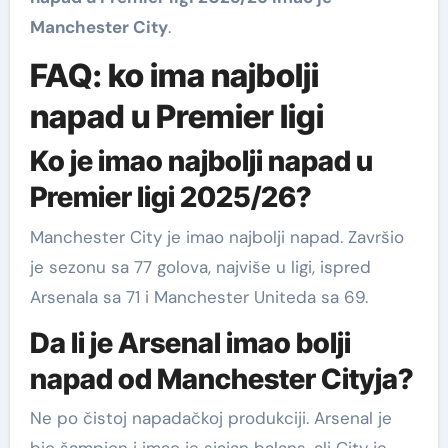
Manchester City
.
FAQ: ko ima najbolji
napad u Premier ligi
Ko je imao najbolji napad u
Premier ligi 2025/26?
Manchester City je imao najbolji napad. Završio
je sezonu sa 77 golova, najviše u ligi, ispred
Arsenala sa 71 i Manchester Uniteda sa 69.
Da li je Arsenal imao bolji
napad od Manchester Cityja?
Ne po čistoj napadačkoj produkciji. Arsenal je