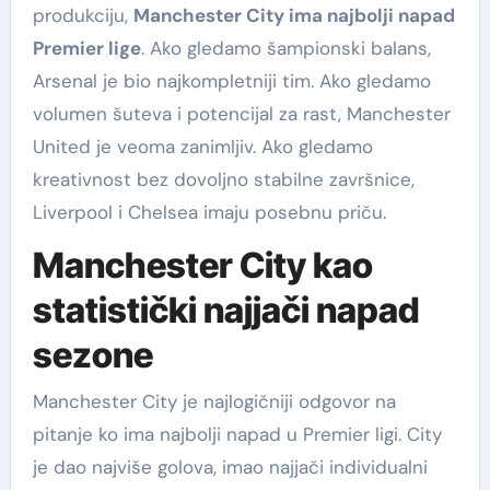
produkciju,
Manchester City ima najbolji napad
Premier lige
. Ako gledamo šampionski balans,
Arsenal je bio najkompletniji tim. Ako gledamo
volumen šuteva i potencijal za rast, Manchester
United je veoma zanimljiv. Ako gledamo
kreativnost bez dovoljno stabilne završnice,
Liverpool i Chelsea imaju posebnu priču.
Manchester City kao
statistički najjači napad
sezone
Manchester City je najlogičniji odgovor na
pitanje ko ima najbolji napad u Premier ligi. City
je dao najviše golova, imao najjači individualni