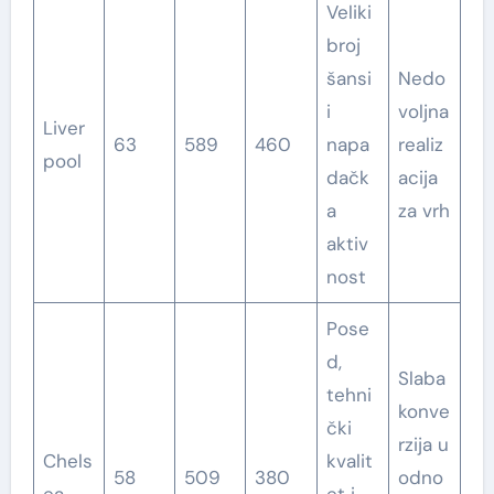
Veliki
broj
šansi
Nedo
i
voljna
Liver
63
589
460
napa
realiz
pool
dačk
acija
a
za vrh
aktiv
nost
Pose
d,
Slaba
tehni
konve
čki
rzija u
Chels
kvalit
58
509
380
odno
ea
et i