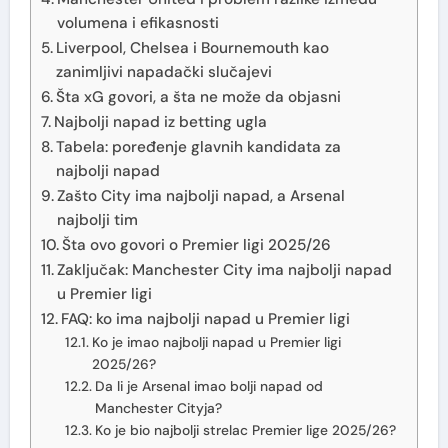
volumena i efikasnosti
Liverpool, Chelsea i Bournemouth kao
zanimljivi napadački slučajevi
Šta xG govori, a šta ne može da objasni
Najbolji napad iz betting ugla
Tabela: poređenje glavnih kandidata za
najbolji napad
Zašto City ima najbolji napad, a Arsenal
najbolji tim
Šta ovo govori o Premier ligi 2025/26
Zaključak: Manchester City ima najbolji napad
u Premier ligi
FAQ: ko ima najbolji napad u Premier ligi
Ko je imao najbolji napad u Premier ligi
2025/26?
Da li je Arsenal imao bolji napad od
Manchester Cityja?
Ko je bio najbolji strelac Premier lige 2025/26?