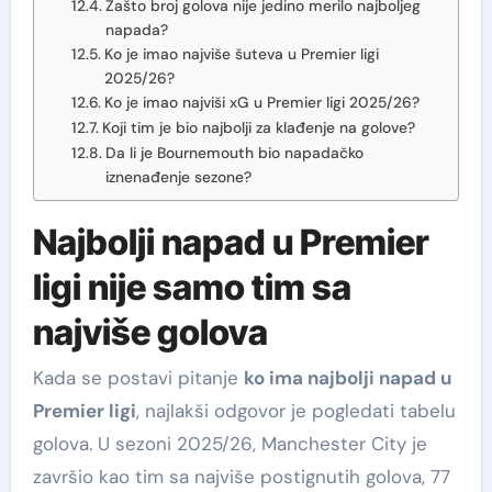
Zašto broj golova nije jedino merilo najboljeg
napada?
Ko je imao najviše šuteva u Premier ligi
2025/26?
Ko je imao najviši xG u Premier ligi 2025/26?
Koji tim je bio najbolji za klađenje na golove?
Da li je Bournemouth bio napadačko
iznenađenje sezone?
Najbolji napad u Premier
ligi nije samo tim sa
najviše golova
Kada se postavi pitanje
ko ima najbolji napad u
Premier ligi
, najlakši odgovor je pogledati tabelu
golova. U sezoni 2025/26, Manchester City je
završio kao tim sa najviše postignutih golova, 77