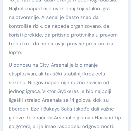
Najbolji napad nije uvek onaj koji stalno igra
najotvorenije. Arsenal je često znao da
kontroliše rizik, da napada organizovano, da
koristi prekide, da pritisne protivnika u pravom
trenutku i da ne ostavlja previše prostora iza
lopte.
U odnosu na City, Arsenal je bio manje
eksplozivan, ali taktički stabilniji kroz celu
sezonu. Njegov napad nije nužno zavisio od
jednog igrača. Viktor Gyökeres je bio najbolji
ligaški strelac Arsenala sa 14 golova, dok su
Eberechi Eze i Bukayo Saka takođe dali važne
golove. To znači da Arsenal nije imao Haaland tip
golgetera, ali je imao raspodelu odgovornosti.