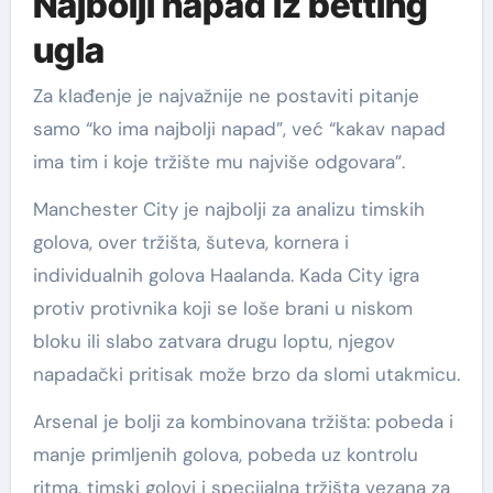
Najbolji napad iz betting
ugla
Za klađenje je najvažnije ne postaviti pitanje
samo “ko ima najbolji napad”, već “kakav napad
ima tim i koje tržište mu najviše odgovara”.
Manchester City je najbolji za analizu timskih
golova, over tržišta, šuteva, kornera i
individualnih golova Haalanda. Kada City igra
protiv protivnika koji se loše brani u niskom
bloku ili slabo zatvara drugu loptu, njegov
napadački pritisak može brzo da slomi utakmicu.
Arsenal je bolji za kombinovana tržišta: pobeda i
manje primljenih golova, pobeda uz kontrolu
ritma, timski golovi i specijalna tržišta vezana za