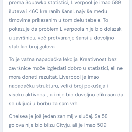
prema Squawka statistici, Liverpool je imao 589
šuteva i 460 kreiranih šansi, najviše među
timovima prikazanim u tom delu tabele. To
pokazuje da problem Liverpoola nije bio dolazak
u završnicu, već pretvaranje šansi u dovoljno
stabilan broj golova.
To je važna napadačka lekcija. Kreativnost bez
završnice može izgledati dobro u statistici, ali ne
mora doneti rezultat. Liverpool je imao
napadačku strukturu, veliki broj pokušaja i
visoku aktivnost, ali nije bio dovoljno efikasan da
se uključi u borbu za sam vrh.
Chelsea je još jedan zanimljiv slučaj. Sa 58
golova nije bio blizu Cityju, ali je imao 509