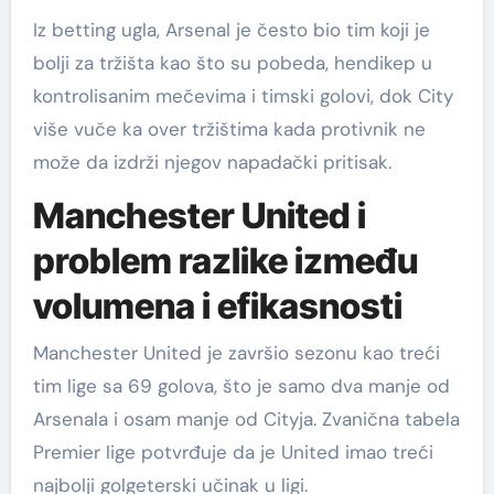
Iz betting ugla, Arsenal je često bio tim koji je
bolji za tržišta kao što su pobeda, hendikep u
kontrolisanim mečevima i timski golovi, dok City
više vuče ka over tržištima kada protivnik ne
može da izdrži njegov napadački pritisak.
Manchester United i
problem razlike između
volumena i efikasnosti
Manchester United je završio sezonu kao treći
tim lige sa 69 golova, što je samo dva manje od
Arsenala i osam manje od Cityja. Zvanična tabela
Premier lige potvrđuje da je United imao treći
najbolji golgeterski učinak u ligi.