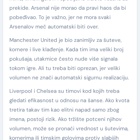
prekide. Arsenal nije morao da pravi haos da bi
pobeđivao. To je važno, jer ne mora svaki
Arsenalov meč automatski biti over.
Manchester United je bio zanimljiv za šuteve,
kornere i live klađenje. Kada tim ima veliki broj
pokušaja, utakmice često nude više signala
tokom igre. Ali tu treba biti oprezan, jer veliki
volumen ne znači automatski sigurnu realizaciju.
Liverpool i Chelsea su timovi kod kojih treba
gledati efikasnost u odnosu na šanse. Ako kvota
tretira takav tim kao elitni napad samo zbog
imena, postoji rizik. Ako tržište potceni njihov
volumen, može se pronaći vrednost u šutevima,
kornerima ili timskim golovima protiv slabijih