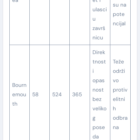
su na
ulasci
pote
u
ncijal
završ
nicu
Direk
tnost
Teže
i
održi
opas
vo
Bourn
nost
protiv
emou
58
524
365
bez
elitni
th
veliko
h
g
odbra
pose
na
da