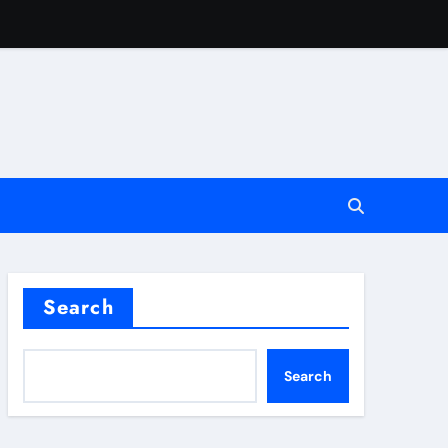
vote i FPL strategiju
ke
ve Odluke
Search
Search