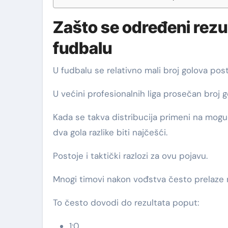
Zašto se određeni rezul
fudbalu
U fudbalu se relativno mali broj golova po
U većini profesionalnih liga prosečan broj
Kada se takva distribucija primeni na moguće
dva gola razlike biti najčešći.
Postoje i taktički razlozi za ovu pojavu.
Mnogi timovi nakon vođstva često prelaze na 
To često dovodi do rezultata poput:
1:0