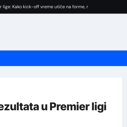
lige: Kako kick-off vreme utiče na forme, rotacije i kvote
budžetom u Premier ligi: Rotacije, raspored i kvote
u Kvote za Premier Ligu: Od Prvih Linija do Finalnih Pomeranja
konferencije, povrede i curenja startnih postava — uticaj na k
mu, rotacije, povrede i raspored za pametne tipove i FPL odlu
remier ligi?
te i rezultate u Premier Ligi
Transfer Vodič: Kako Analiza Rasporeda i Rotacija Donosi Pra
zultata u Premier ligi