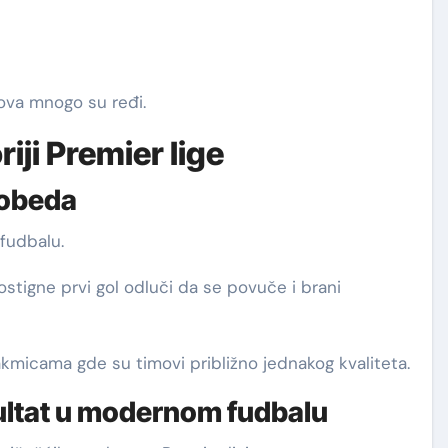
lova mnogo su ređi.
riji Premier lige
pobeda
fudbalu.
postigne prvi gol odluči da se povuče i brani
icama gde su timovi približno jednakog kvaliteta.
zultat u modernom fudbalu