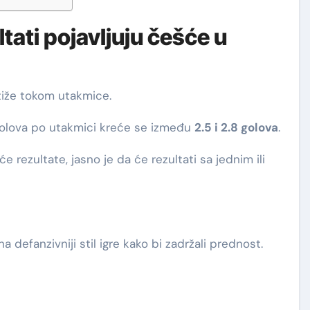
tati pojavljuju češće u
stiže tokom utakmice.
 golova po utakmici kreće se između
2.5 i 2.8 golova
.
 rezultate, jasno je da će rezultati sa jednim ili
defanzivniji stil igre kako bi zadržali prednost.