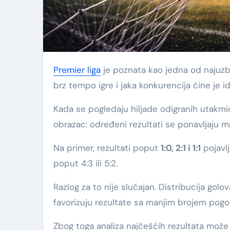
Premier liga
je poznata kao jedna od najuzbudl
brz tempo igre i jaka konkurencija čine je i
Kada se pogledaju hiljade odigranih utakmica
obrazac: određeni rezultati se ponavljaju 
Na primer, rezultati poput
1:0, 2:1 i 1:1
pojavl
poput 4:3 ili 5:2.
Razlog za to nije slučajan. Distribucija golo
favorizuju rezultate sa manjim brojem pogo
Zbog toga analiza najčešćih rezultata mož