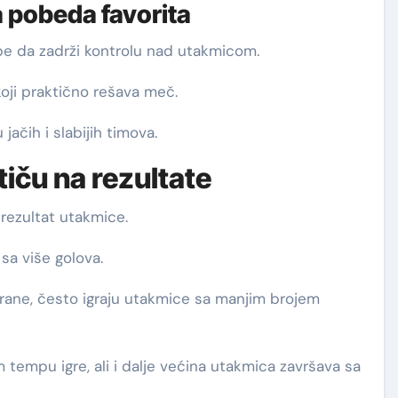
a pobeda favorita
spe da zadrži kontrolu nad utakmicom.
koji praktično rešava meč.
čih i slabijih timova.
utiču na rezultate
 rezultat utakmice.
sa više golova.
trane, često igraju utakmice sa manjim brojem
 tempu igre, ali i dalje većina utakmica završava sa