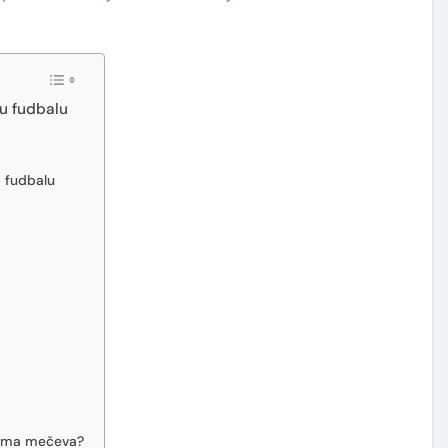
 u fudbalu
m fudbalu
i
izama mečeva?