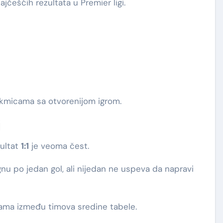
češćih rezultata u Premier ligi.
akmicama sa otvorenijom igrom.
i
zultat
1:1
je veoma čest.
u po jedan gol, ali nijedan ne uspeva da napravi
cama između timova sredine tabele.