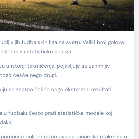
jivijih fudbalskih liga na svetu. Veliki broj golova,
dealnom za statističku analizu.
 u istoriji takmičenja, pojavljuje se zanimljiv
mnogo češće nego drugi.
juju se znatno češće nego ekstremni rezultati
va u fudbalu često prati statističke modele koji
daka.
e pomoći u boljem razumevanju dinamike utakmica u