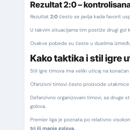
Rezultat 2:0 – kontrolisan
Rezultat
2:0
često se javlja kada favorit u
U takvim situacijama tim postiže drugi gol 
Ovakve pobede su česte u duelima između ja
Kako taktika i stil igre 
Stil igre timova ima veliki uticaj na konačan
Ofanzivni timovi često proizvode utakmice 
Defanzivno organizovani timovi, sa druge s
golova.
Premier liga je poznata po relativno visokom
tri ili manje golova
.