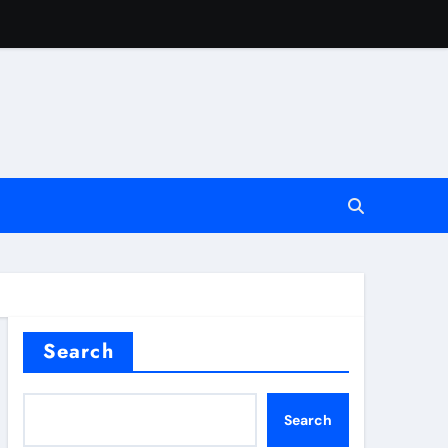
vote i FPL strategiju
ke
 Cene
Search
Search