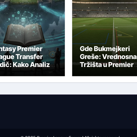
ntasy Premier
Gde Bukmejkeri
ague Transfer
Greše: Vrednosna
dič: Kako Analiza
Tržišta u Premier
sporeda i Rotacija
Ligi koja Analitičar
nosi Prave Odluke
Koriste