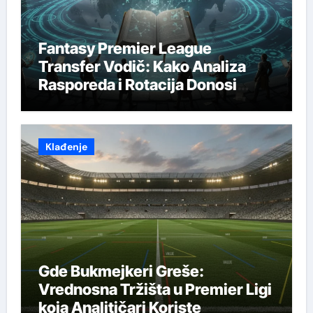
Fantasy Premier League
Transfer Vodič: Kako Analiza
Rasporeda i Rotacija Donosi
Prave Odluke
Klađenje
Gde Bukmejkeri Greše:
Vrednosna Tržišta u Premier Ligi
koja Analitičari Koriste